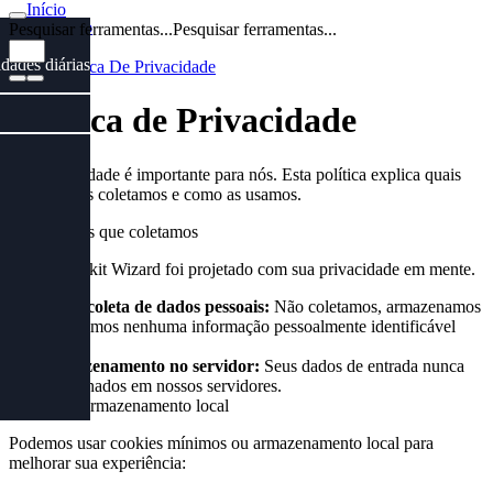
Início
Início
Pesquisar ferramentas...
Pesquisar ferramentas...
/
idades diárias
Politica De Privacidade
Política de Privacidade
Sua privacidade é importante para nós. Esta política explica quais
informações coletamos e como as usamos.
Informações que coletamos
Nosso Toolkit Wizard foi projetado com sua privacidade em mente.
Nenhuma coleta de dados pessoais:
Não coletamos, armazenamos
ou transmitimos nenhuma informação pessoalmente identificável
(PII).
Sem armazenamento no servidor:
Seus dados de entrada nunca
são armazenados em nossos servidores.
Cookies e armazenamento local
Podemos usar cookies mínimos ou armazenamento local para
melhorar sua experiência: